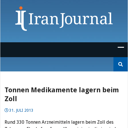
Skip
to
content
Suchen
nach:
Tonnen Medikamente lagern beim
Zoll
31. JULI 2013
Rund 330 Tonnen Arzneimitteln lagern beim Zoll des