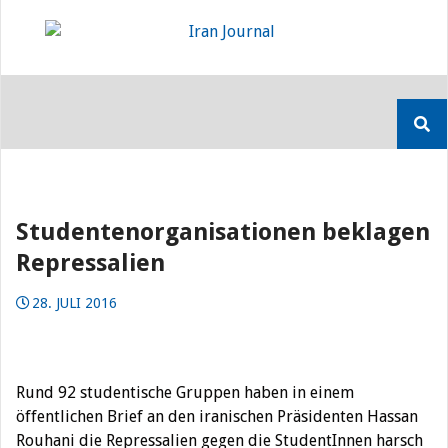
Skip
to
content
Suchen
nach:
Studentenorganisationen beklagen
Repressalien
28. JULI 2016
Rund 92 studentische Gruppen haben in einem
öffentlichen Brief an den iranischen Präsidenten Hassan
Rouhani die Repressalien gegen die StudentInnen harsch