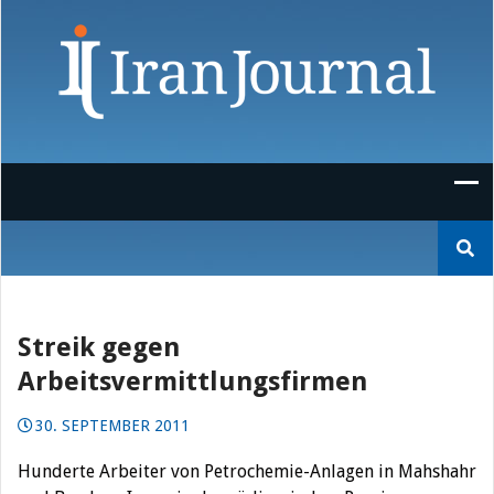
Skip
to
content
Suchen
nach:
Streik gegen
Arbeitsvermittlungsfirmen
30. SEPTEMBER 2011
Hunderte Arbeiter von Petrochemie-Anlagen in Mahshahr