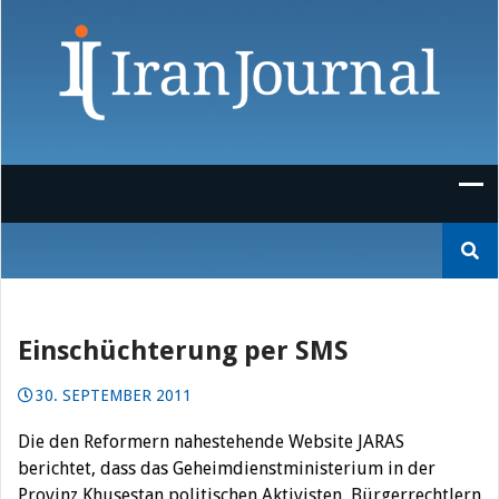
Skip
to
content
Suchen
nach:
Einschüchterung per SMS
30. SEPTEMBER 2011
Die den Reformern nahestehende Website JARAS
berichtet, dass das Geheimdienstministerium in der
Provinz Khusestan politischen Aktivisten, Bürgerrechtlern