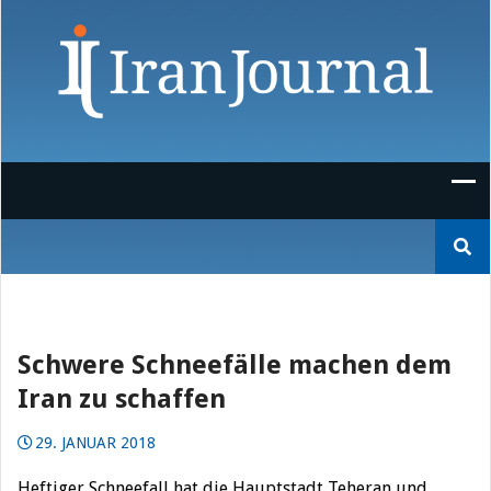
Skip
to
content
Suchen
nach:
Schwere Schneefälle machen dem
Iran zu schaffen
29. JANUAR 2018
Heftiger Schneefall hat die Hauptstadt Teheran und