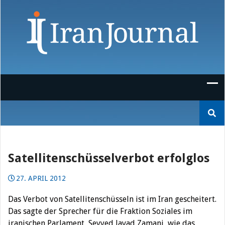
Skip
to
content
Suchen
nach:
Satellitenschüsselverbot erfolglos
27. APRIL 2012
Das Verbot von Satellitenschüsseln ist im Iran gescheitert.
Das sagte der Sprecher für die Fraktion Soziales im
iranischen Parlament, Seyyed Javad Zamani, wie das