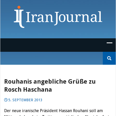
Skip
to
content
Suchen
nach:
Rouhanis angebliche Grüße zu
Rosch Haschana
5. SEPTEMBER 2013
Der neue iranische Präsident Hassan Rouhani soll am