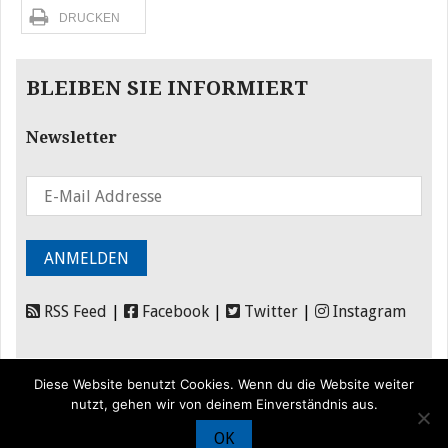
DRUCKEN
BLEIBEN SIE INFORMIERT
Newsletter
RSS Feed
|
Facebook
|
Twitter
|
Instagram
Diese Website benutzt Cookies. Wenn du die Website weiter
nutzt, gehen wir von deinem Einverständnis aus.
OK
© Iran Journal |
Über uns
|
Förderung
|
Newsletter
|
Impressum
|