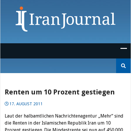
Skip
to
content
Suchen
nach:
Renten um 10 Prozent gestiegen
17. AUGUST 2011
Laut der halbamtlichen Nachrichtenagentur „Mehr“ sind
die Renten in der Islamischen Republik Iran um 10
Prozent gestiegen. Die Mindestrente sei nun auf 450.000