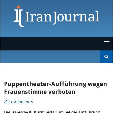
Skip
to
content
Suchen
nach:
Puppentheater-Aufführung wegen
Frauenstimme verboten
13. APRIL 2015
Das iranische Kulturministerium hat die Aufführung