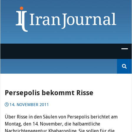
Skip
to
content
Suchen
nach:
Persepolis bekommt Risse
14. NOVEMBER 2011
Über Risse in den Säulen von Persepolis berichtet am
Montag, den 14. November, die halbamtliche
Nachrichtenagentur Khabaronline. Sie sollen für die