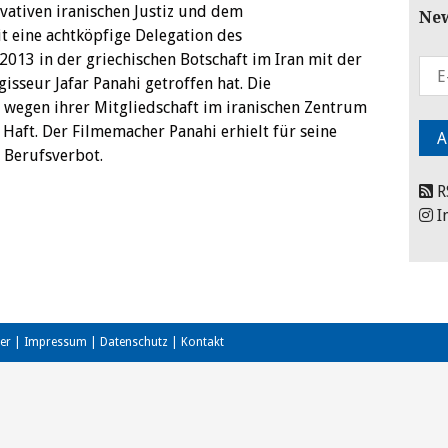
rvativen iranischen Justiz und dem
New
t eine achtköpfige Delegation des
13 in der griechischen Botschaft im Iran mit der
sseur Jafar Panahi getroffen hat. Die
wegen ihrer Mitgliedschaft im iranischen Zentrum
 Haft. Der Filmemacher Panahi erhielt für seine
s Berufsverbot.
R
I
er
|
Impressum
|
Datenschutz
|
Kontakt