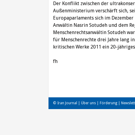
Der Konflikt zwischen der ultrakonse
Außenministerium verschärft sich, sei
Europaparlaments sich im Dezember 20
Anwältin Nasrin Sotudeh und dem Regi
Menschenrechtsanwältin Sotudeh war 
für Menschenrechte drei Jahre lang in
kritischen Werke 2011 ein 20-jährige
fh
Beitragsnavigation
© Iran Journal |
Über uns
|
Förderung
|
Newslett