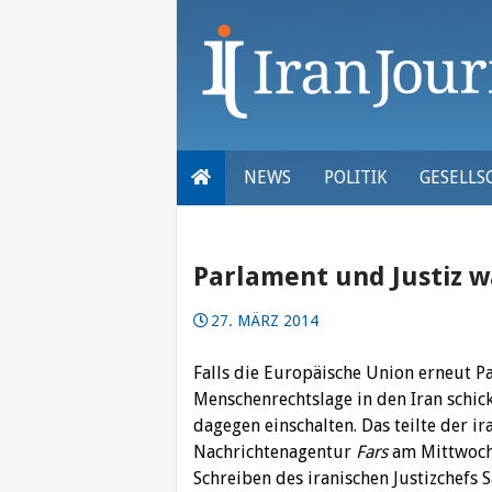
Skip
to
content
NEWS
POLITIK
GESELLS
Parlament und Justiz 
27. MÄRZ 2014
Falls die Europäische Union erneut P
Menschenrechtslage in den Iran schicke
dagegen einschalten. Das teilte der 
Nachrichtenagentur
Fars
am Mittwoch 
Schreiben des iranischen Justizchefs 