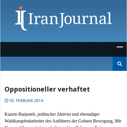
Skip
to
content
Suchen
nach:
Oppositioneller verhaftet
18. FEBRUAR 2014
Kazem Barjasteh, politischer Aktivist und ehemaliger
Wahlkampfmitarbeiter des Anführers der Grünen Bewegung, Mir