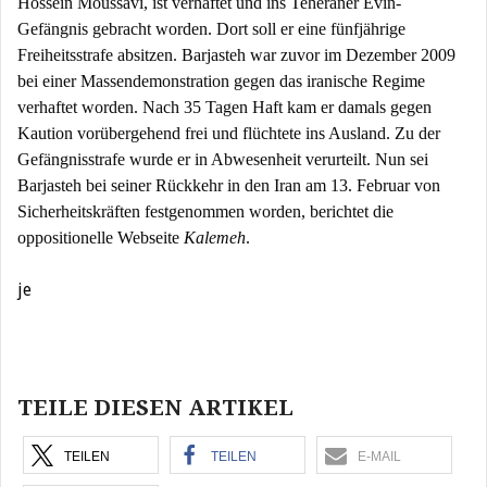
Hossein Moussavi, ist verhaftet und ins Teheraner Evin-
Gefängnis gebracht worden. Dort soll er eine fünfjährige
Freiheitsstrafe absitzen. Barjasteh war zuvor im Dezember 2009
bei einer Massendemonstration gegen das iranische Regime
verhaftet worden. Nach 35 Tagen Haft kam er damals gegen
Kaution vorübergehend frei und flüchtete ins Ausland. Zu der
Gefängnisstrafe wurde er in Abwesenheit verurteilt. Nun sei
Barjasteh bei seiner Rückkehr in den Iran am 13. Februar von
Sicherheitskräften festgenommen worden, berichtet die
oppositionelle Webseite
Kalemeh
.
je
Beitragsnavigation
TEILE DIESEN ARTIKEL
TEILEN
TEILEN
E-MAIL