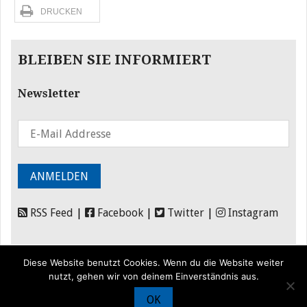
DRUCKEN
BLEIBEN SIE INFORMIERT
Newsletter
RSS Feed
|
Facebook
|
Twitter
|
Instagram
Diese Website benutzt Cookies. Wenn du die Website weiter
nutzt, gehen wir von deinem Einverständnis aus.
OK
© Iran Journal |
Über uns
|
Förderung
|
Newsletter
|
Impressum
|