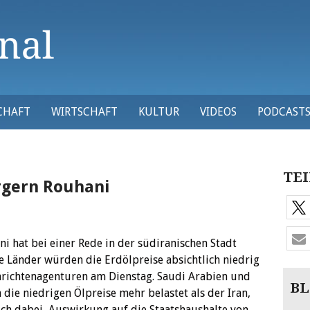
CHAFT
WIRTSCHAFT
KULTUR
VIDEOS
PODCAST
TEI
rgern Rouhani
i hat bei einer Rede in der südiranischen Stadt
 Länder würden die Erdölpreise absichtlich niedrig
chrichtenagenturen am Dienstag.
Saudi Arabien und
BL
die niedrigen Ölpreise mehr belastet als der Iran,
ich dabei Auswirkung auf die Staatshaushalte von