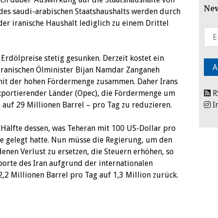
New
 des saudi-arabischen Staatshaushalts werden durch
er iranische Haushalt lediglich zu einem Drittel
rdölpreise stetig gesunken. Derzeit kostet ein
 iranischen Ölminister Bijan Namdar Zanganeh
 mit der hohen Fördermenge zusammen. Daher Irans
exportierender Länder (Opec), die Fördermenge um
R
n auf 29 Millionen Barrel – pro Tag zu reduzieren.
I
r Hälfte dessen, was Teheran mit 100 US-Dollar pro
e gelegt hatte. Nun müsse die Regierung, um den
enen Verlust zu ersetzen, die Steuern erhöhen, so
orte des Iran aufgrund der internationalen
2 Millionen Barrel pro Tag auf 1,3 Million zurück.