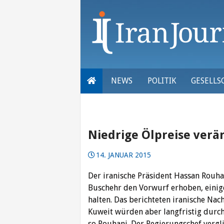
Skip
to
content
NEWS
POLITIK
GESELLS
Niedrige Ölpreise verä
14. JANUAR 2015
Der iranische Präsident Hassan Rouhan
Buschehr den Vorwurf erhoben, einige
halten. Das berichteten iranische Na
Kuweit würden aber langfristig durch 
so Rouhani. Der Regierungschef vergl