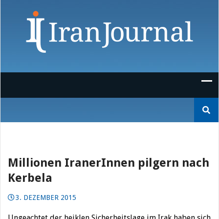
Skip
to
content
Suchen
nach:
Millionen IranerInnen pilgern nach
Kerbela
3. DEZEMBER 2015
Ungeachtet der heiklen Sicherheitslage im Irak haben sich