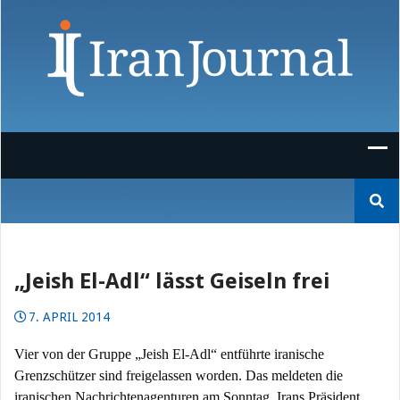
Skip
to
content
Suchen
nach:
„Jeish El-Adl“ lässt Geiseln frei
7. APRIL 2014
Vier von der Gruppe „Jeish El-Adl“ entführte iranische
Grenzschützer sind freigelassen worden. Das meldeten die
iranischen Nachrichtenagenturen am Sonntag. Irans Präsident