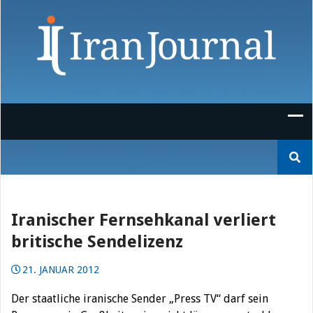
Skip
to
content
Suchen
nach:
Iranischer Fernsehkanal verliert
britische Sendelizenz
21. JANUAR 2012
Der staatliche iranische Sender „Press TV“ darf sein