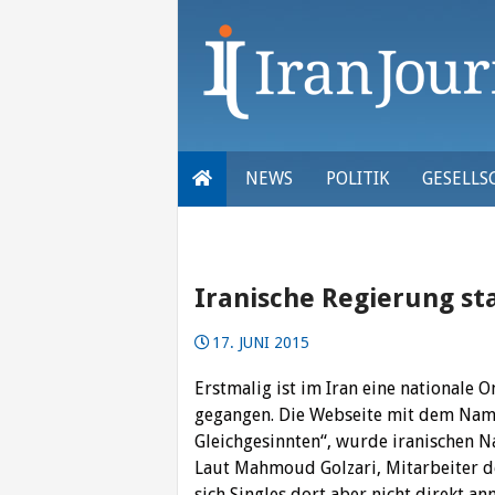
Skip
to
content
NEWS
POLITIK
GESELLS
Iranische Regierung st
17. JUNI 2015
Erstmalig ist im Iran eine nationale 
gegangen. Die Webseite mit dem Name
Gleichgesinnten“, wurde iranischen N
Laut Mahmoud Golzari, Mitarbeiter d
sich Singles dort aber nicht direkt a