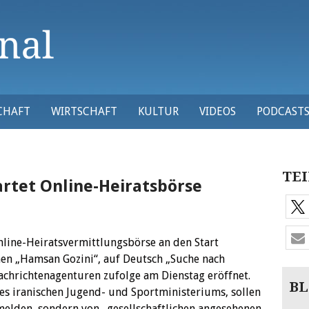
CHAFT
WIRTSCHAFT
KULTUR
VIDEOS
PODCAST
TEI
artet Online-Heiratsbörse
Online-Heiratsvermittlungsbörse an den Start
n „Hamsan Gozini“, auf Deutsch „Suche nach
achrichtenagenturen zufolge am Dienstag eröffnet.
BL
es iranischen Jugend- und Sportministeriums, sollen
nmelden, sondern von „gesellschaftlichen angesehenen