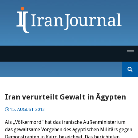
Skip
to
content
Suchen
nach:
Iran verurteilt Gewalt in Ägypten
15. AUGUST 2013
Als „Völkermord“ hat das iranische Außenministerium
das gewaltsame Vorgehen des ägyptischen Militärs gegen
Demonstranten in Kairo bezeichnet. Das berichteten