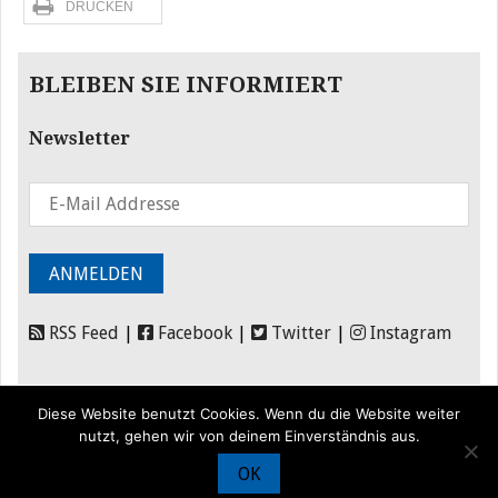
DRUCKEN
BLEIBEN SIE INFORMIERT
Newsletter
RSS Feed
|
Facebook
|
Twitter
|
Instagram
Diese Website benutzt Cookies. Wenn du die Website weiter
nutzt, gehen wir von deinem Einverständnis aus.
OK
© Iran Journal |
Über uns
|
Förderung
|
Newsletter
|
Impressum
|
Datenschutz
|
Kontakt