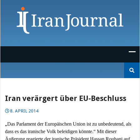
Skip
to
content
Suchen
nach:
Iran verärgert über EU-Beschluss
8. APRIL 2014
„
Das Parlament der Europäischen Union ist zu unbedeutend, als
dass es das iranische Volk beleidigen könnte.“ Mit dieser
Äußerung reagierte der iranische Präsident Hassan Rouhani auf