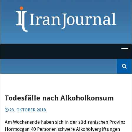
Skip
to
content
Suchen
nach:
Todesfälle nach Alkoholkonsum
23. OKTOBER 2018
Am Wochenende haben sich in der südiranischen Provinz
Hormozgan 40 Personen schwere Alkoholvergiftungen