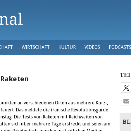
CHAFT
WIRTSCHAFT
KULTUR
VIDEOS
PODCAST
TEI
e Raketen
zpunkten an verschiedenen Orten aus mehrere Kurz-,
feuert. Das meldete die iranische Revolutionsgarde
enstag.
Die Tests von Raketen mit Reichweiten von
BL
ätten sich über mehrere Tage erstreckt und seien am
r der Raketentests wurden in staatlichen Medien