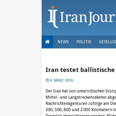
Skip
to
content
NEWS
POLITIK
GESELLS
Iran testet ballistisch
9. MÄRZ 2016
Der Iran hat von unterirdischen Stüt
Mittel- und Langstreckenraketen abge
Nachrichtenagenturen zufolge am Di
300, 500, 800 und 2.000 Kilometern h
Dienstag abgeschlossen worden. Bilde