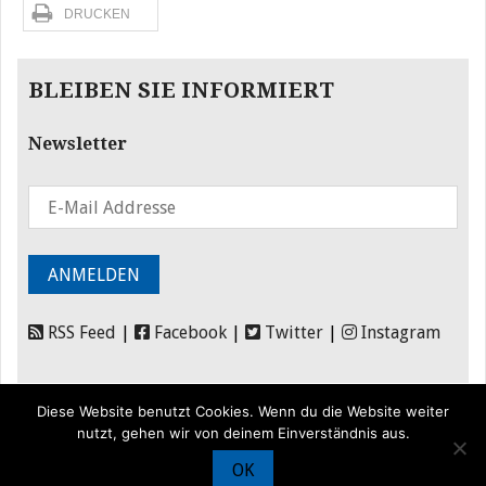
DRUCKEN
BLEIBEN SIE INFORMIERT
Newsletter
RSS Feed
|
Facebook
|
Twitter
|
Instagram
Diese Website benutzt Cookies. Wenn du die Website weiter
nutzt, gehen wir von deinem Einverständnis aus.
OK
© Iran Journal |
Über uns
|
Förderung
|
Newsletter
|
Impressum
|