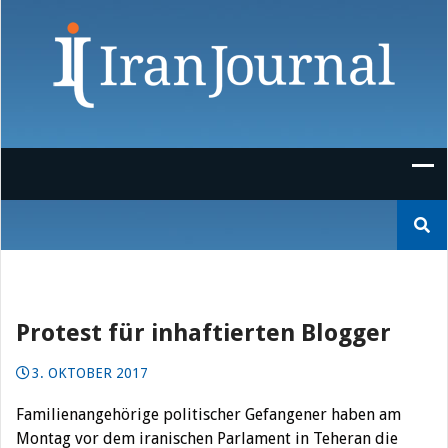
Skip
to
content
Suchen
nach:
Protest für inhaftierten Blogger
3. OKTOBER 2017
Familienangehörige politischer Gefangener haben am
Montag vor dem iranischen Parlament in Teheran die