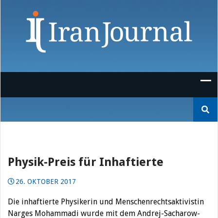
Skip
to
content
Suchen
nach:
Physik-Preis für Inhaftierte
26. OKTOBER 2017
Die inhaftierte Physikerin und Menschenrechtsaktivistin
Narges Mohammadi wurde mit dem Andrej-Sacharow-