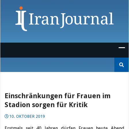
Skip
to
content
Suchen
nach:
Einschränkungen für Frauen im
Stadion sorgen für Kritik
10. OKTOBER 2019
Erstmals seit 40 Jahren dürfen Frauen heute Abend