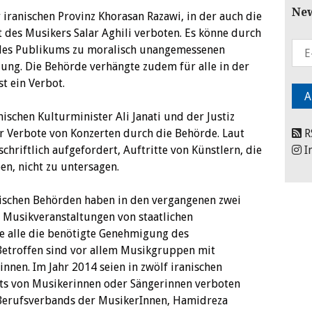
New
 iranischen Provinz Khorasan Razawi, in der auch die
t des Musikers Salar Aghili verboten. Es könne durch
 des Publikums zu moralisch unangemessenen
ung. Die Behörde verhängte zudem für alle in der
t ein Verbot.
ischen Kulturminister Ali Janati und der Justiz
r Verbote von Konzerten durch die Behörde. Laut
R
schriftlich aufgefordert, Auftritte von Künstlern, die
I
n, nicht zu untersagen.
nischen Behörden haben in den vergangenen zwei
Musikveranstaltungen von staatlichen
e alle die benötigte Genehmigung des
Betroffen sind vor allem Musikgruppen mit
nnen. Im Jahr 2014 seien in zwölf iranischen
tts von Musikerinnen oder Sängerinnen verboten
n Berufsverbands der MusikerInnen, Hamidreza