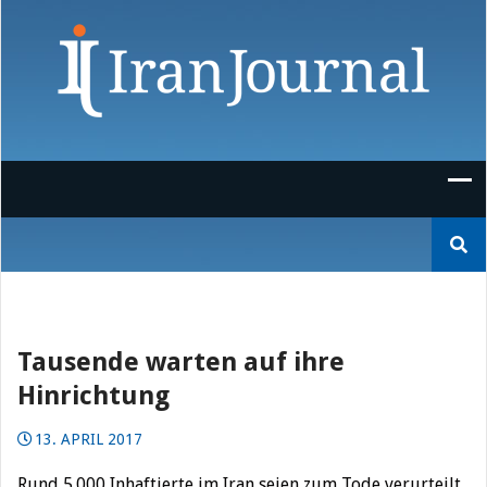
Skip
to
content
Suchen
nach:
Tausende warten auf ihre
Hinrichtung
13. APRIL 2017
Rund 5.000 Inhaftierte im Iran seien zum Tode verurteilt