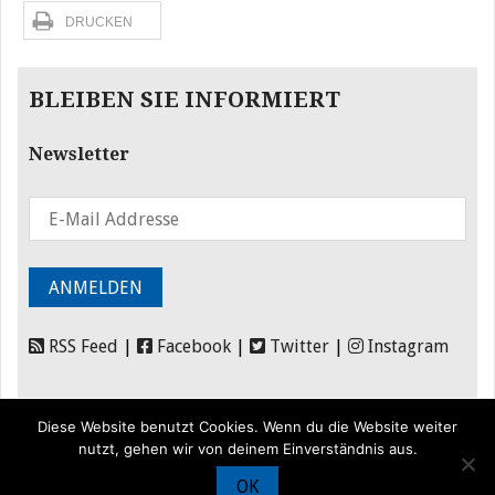
DRUCKEN
BLEIBEN SIE INFORMIERT
Newsletter
RSS Feed
|
Facebook
|
Twitter
|
Instagram
Diese Website benutzt Cookies. Wenn du die Website weiter
nutzt, gehen wir von deinem Einverständnis aus.
OK
© Iran Journal |
Über uns
|
Förderung
|
Newsletter
|
Impressum
|