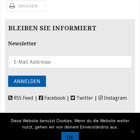
DRUCKEN
BLEIBEN SIE INFORMIERT
Newsletter
RSS Feed
|
Facebook
|
Twitter
|
Instagram
Diese Website benutzt Cookies. Wenn du die Website weiter
nutzt, gehen wir von deinem Einverständnis aus.
OK
© Iran Journal |
Über uns
|
Förderung
|
Newsletter
|
Impressum
|