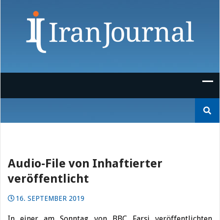
Skip
to
content
Suchen
nach:
Audio-File von Inhaftierter
veröffentlicht
16. SEPTEMBER 2019
In einer am Sonntag von BBC Farsi veröffentlichten