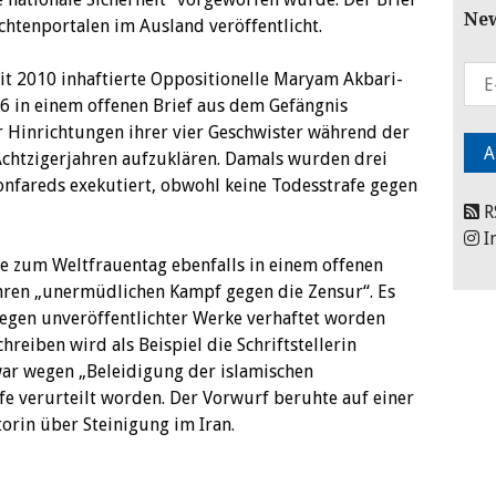
New
htenportalen im Ausland veröffentlicht.
eit 2010 inhaftierte Oppositionelle Maryam Akbari-
6 in einem offenen Brief aus dem Gefängnis
r Hinrichtungen ihrer vier Geschwister während der
Achtzigerjahren aufzuklären. Damals wurden drei
nfareds exekutiert, obwohl keine Todesstrafe gegen
R
I
rte zum Weltfrauentag ebenfalls in einem offenen
 ihren „unermüdlichen Kampf gegen die Zensur“. Es
 wegen unveröffentlichter Werke verhaftet worden
chreiben wird als Beispiel die Schriftstellerin
war wegen „Beleidigung der islamischen
afe verurteilt worden. Der Vorwurf beruhte auf einer
orin über Steinigung im Iran.