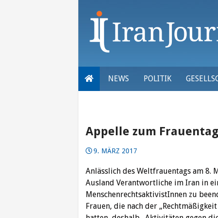
Skip
to
content
NEWS
POLITIK
GESELLS
Appelle zum Frauenta
9. MÄRZ 2017
Anlässlich des Weltfrauentags am 8
Ausland Verantwortliche im Iran in e
MenschenrechtsaktivistInnen zu been
Frauen, die nach der „Rechtmäßigkeit
hatten, deshalb „Aktivitäten gegen di