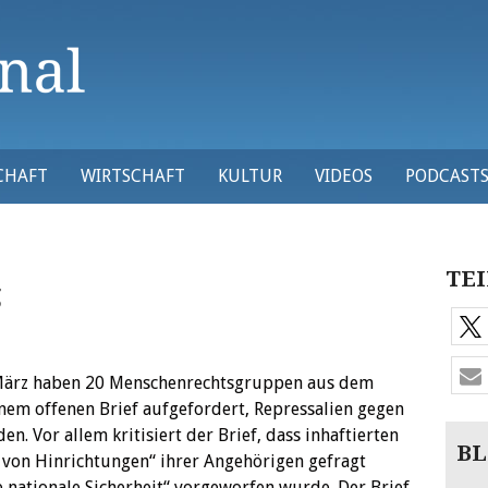
CHAFT
WIRTSCHAFT
KULTUR
VIDEOS
PODCAST
TEI
g
. März haben 20 Menschenrechtsgruppen aus dem
inem offenen Brief aufgefordert, Repressalien gegen
den.
Vor allem kritisiert der Brief, dass inhaftierten
BL
 von Hinrichtungen“ ihrer Angehörigen gefragt
e nationale Sicherheit“ vorgeworfen wurde. Der Brief