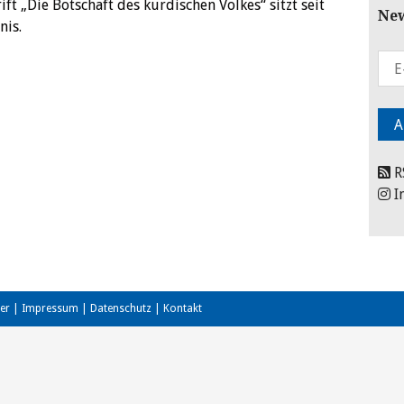
ft „Die Botschaft des kurdischen Volkes“ sitzt seit
New
nis.
R
I
er
|
Impressum
|
Datenschutz
|
Kontakt