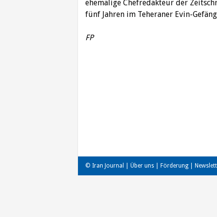
ehemalige Chefredakteur der Zeitschri
fünf Jahren im Teheraner Evin-Gefäng
FP
Beitragsnavigation
© Iran Journal |
Über uns
|
Förderung
|
Newslett