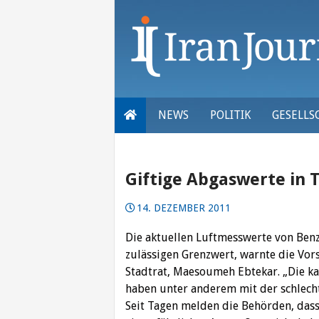
Skip
to
content
NEWS
POLITIK
GESELLS
Giftige Abgaswerte in 
14. DEZEMBER 2011
Die aktuellen Luftmesswerte von Benz
zulässigen Grenzwert, warnte die Vo
Stadtrat, Maesoumeh Ebtekar. „Die k
haben unter anderem mit der schlecht
Seit Tagen melden die Behörden, dass