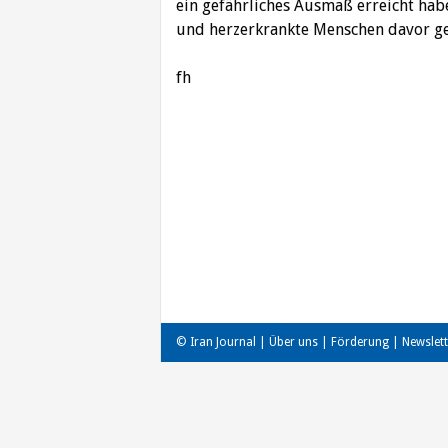
ein gefährliches Ausmaß erreicht hab
und herzerkrankte Menschen davor gew
fh
Beitragsnavigation
© Iran Journal |
Über uns
|
Förderung
|
Newslett