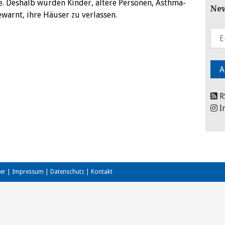
e. Deshalb wurden Kinder, ältere Personen, Asthma-
New
arnt, ihre Häuser zu verlassen.
R
I
er
|
Impressum
|
Datenschutz
|
Kontakt