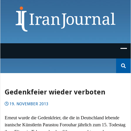
Skip
to
content
Suchen
nach:
Gedenkfeier wieder verboten
19. NOVEMBER 2013
Erneut wurde die Gedenkfeier, die die in Deutschland lebende
iranische Künstlerin Parastou Forouhar jährlich zum 15. Todestag