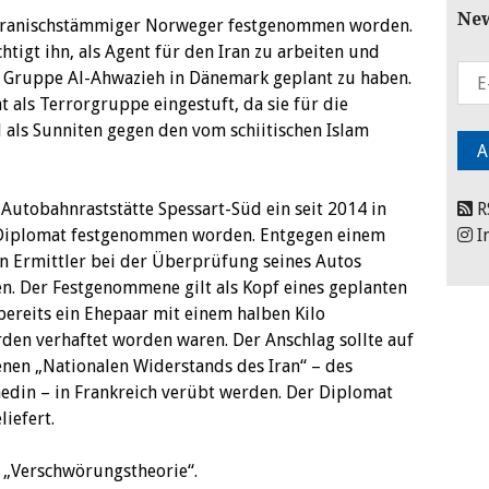
New
 iranischstämmiger Norweger festgenommen worden.
tigt ihn, als Agent für den Iran zu arbeiten und
r Gruppe Al-Ahwazieh in Dänemark geplant zu haben.
 als Terrorgruppe eingestuft, da sie für die
als Sunniten gegen den vom schiitischen Islam
 Autobahnraststätte Spessart-Süd ein seit 2014 in
R
r Diplomat festgenommen worden. Entgegen einem
I
n Ermittler bei der Überprüfung seines Autos
en. Der Festgenommene gilt als Kopf eines geplanten
ereits ein Ehepaar mit einem halben Kilo
den verhaftet worden waren. Der Anschlag sollte auf
nen „Nationalen Widerstands des Iran“ – des
edin – in Frankreich verübt werden. Der Diplomat
iefert.
s „Verschwörungstheorie“.