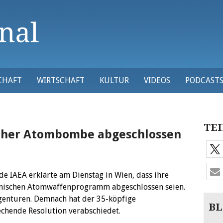
CHAFT
WIRTSCHAFT
KULTUR
VIDEOS
PODCAST
TEI
scher Atombombe abgeschlossen
e IAEA erklärte am Dienstag in Wien, dass ihre
anischen Atomwaffenprogramm abgeschlossen seien.
genturen.
Demnach hat der 35-köpfige
BL
echende Resolution verabschiedet.