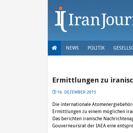
Skip
to
content
NEWS
POLITIK
GESELLS
Ermittlungen zu irani
16. DEZEMBER 2015
Die internationale Atomenergiebehörd
Ermittlungen zu einem möglichen ir
Das berichten iranische Nachrichtena
Gouverneursrat der IAEA eine entspr