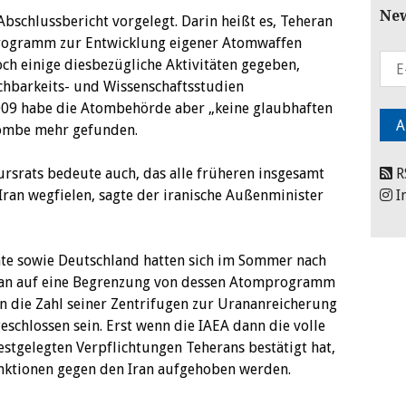
New
bschlussbericht vorgelegt. Darin heißt es, Teheran
rogramm zur Entwicklung eigener Atomwaffen
och einige diesbezügliche Aktivitäten gegeben,
achbarkeits- und Wissenschaftsstudien
2009 habe die Atombehörde aber „keine glaubhaften
Bombe mehr gefunden.
rsrats bedeute auch, das alle früheren insgesamt
R
Iran wegfielen, sagte der iranische Außenminister
I
te sowie Deutschland hatten sich im Sommer nach
ran auf eine Begrenzung von dessen Atomprogramm
n die Zahl seiner Zentrifugen zur Urananreicherung
eschlossen sein. Erst wenn die IAEA dann die volle
tgelegten Verpflichtungen Teherans bestätigt hat,
anktionen gegen den Iran aufgehoben werden.