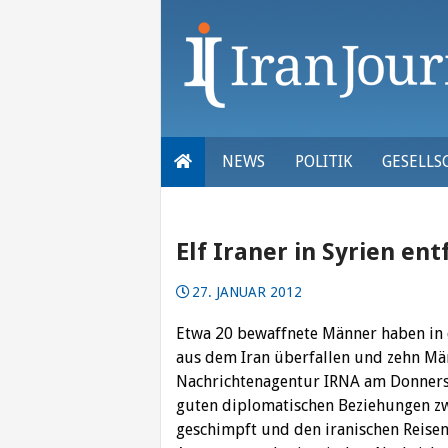
Skip
to
content
NEWS
POLITIK
GESELLS
Elf Iraner in Syrien ent
27. JANUAR 2012
Etwa 20 bewaffnete Männer haben in 
aus dem Iran überfallen und zehn Män
Nachrichtenagentur IRNA am Donnersta
guten diplomatischen Beziehungen zw
geschimpft und den iranischen Reise