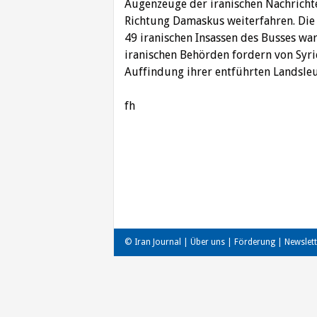
Augenzeuge der iranischen Nachricht
Richtung Damaskus weiterfahren. Die r
49 iranischen Insassen des Busses war
iranischen Behörden fordern von Syri
Auffindung ihrer entführten Landsleu
fh
Beitragsnavigation
© Iran Journal |
Über uns
|
Förderung
|
Newslett