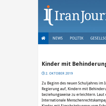
Skip
to
content
NEWS
POLITIK
GESELLS
Kinder mit Behinderung
2. OKTOBER 2019
Zu Beginn des neuen Schuljahres im I
Regierung auf, Kindern mit Behinder
beziehungsweise zu erleichtern. Laut
Internationale Menschenrechtskampag
Kinder mit Einschränkungen vom Schu