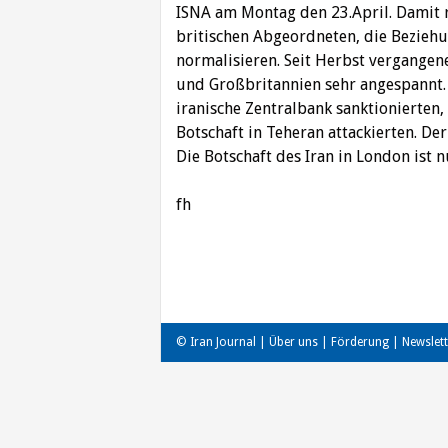
ISNA am Montag den 23.April. Damit 
britischen Abgeordneten, die Bezieh
normalisieren. Seit Herbst vergangene
und Großbritannien sehr angespannt. Di
iranische Zentralbank sanktionierten, 
Botschaft in Teheran attackierten. Derz
Die Botschaft des Iran in London ist 
fh
Beitragsnavigation
© Iran Journal |
Über uns
|
Förderung
|
Newslett