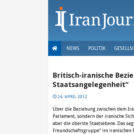
Skip
to
content
NEWS
POLITIK
GESELLS
Britisch-iranische Bez
Staatsangelegenheit“
24. APRIL 2012
Über die Beziehung zwischen dem Ira
Parlament, sondern der iranische Sic
aber die oberste Staatsebene. Das sag
Freundschaftsgruppe“ im iranischen 