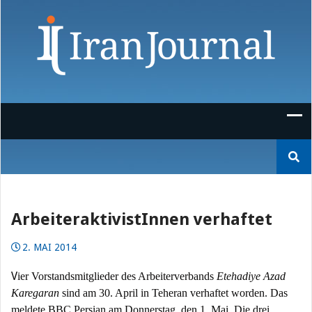
Skip
to
content
Suchen
nach:
ArbeiteraktivistInnen verhaftet
2. MAI 2014
V
ier Vorstandsmitglieder des Arbeiterverbands
Etehadiye Azad
Karegaran
sind am 30. April in Teheran verhaftet worden. Das
meldete BBC Persian am Donnerstag, den 1. Mai. Die drei