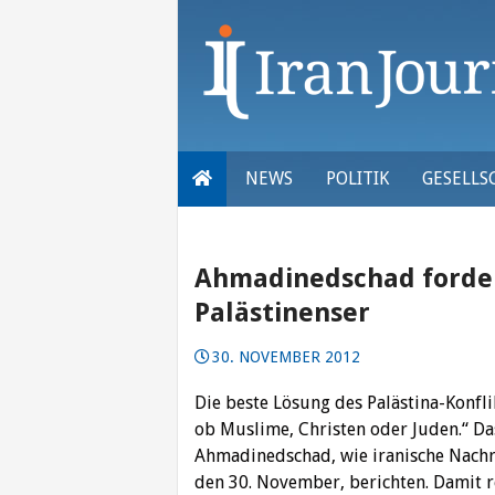
Skip
to
content
NEWS
POLITIK
GESELLS
Ahmadinedschad forder
Palästinenser
30. NOVEMBER 2012
Die beste Lösung des Palästina-Konflik
ob Muslime, Christen oder Juden.“ D
Ahmadinedschad, wie iranische Nachr
den 30. November, berichten. Damit r