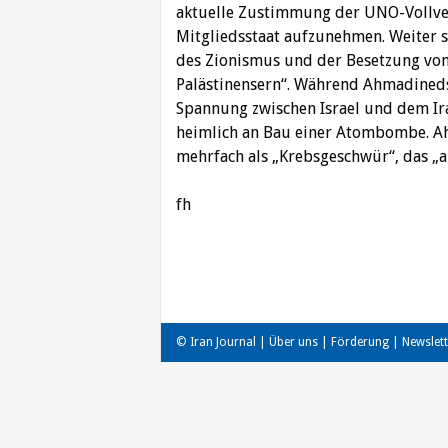
aktuelle Zustimmung der UNO-Vollve
Mitgliedsstaat aufzunehmen. Weiter s
des Zionismus und der Besetzung von
Palästinensern“. Während Ahmadinedsc
Spannung zwischen Israel und dem Iran
heimlich an Bau einer Atombombe. Ah
mehrfach als „Krebsgeschwür“, das „a
fh
Beitragsnavigation
© Iran Journal |
Über uns
|
Förderung
|
Newslett