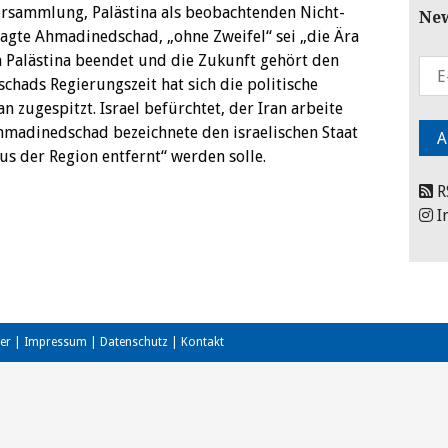
rsammlung, Palästina als beobachtenden Nicht-
New
agte Ahmadinedschad, „ohne Zweifel“ sei „die Ära
 Palästina beendet und die Zukunft gehört den
hads Regierungszeit hat sich die politische
 zugespitzt. Israel befürchtet, der Iran arbeite
madinedschad bezeichnete den israelischen Staat
us der Region entfernt“ werden solle.
R
I
er
|
Impressum
|
Datenschutz
|
Kontakt