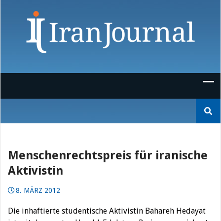
Skip
to
content
Suchen
nach:
Menschenrechtspreis für iranische
Aktivistin
8. MÄRZ 2012
Die inhaftierte studentische Aktivistin Bahareh Hedayat