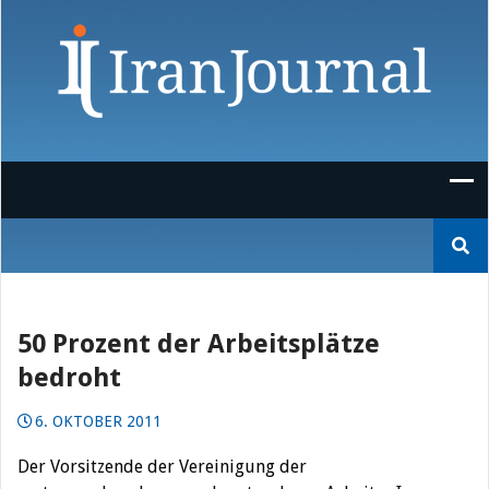
Skip
to
content
Suchen
nach:
50 Prozent der Arbeitsplätze
bedroht
6. OKTOBER 2011
Der Vorsitzende der Vereinigung der