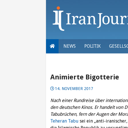
Skip
to
content
NEWS
POLITIK
GESELLS
Animierte Bigotterie
14. NOVEMBER 2017
Nach einer Rundreise über internationa
den deutschen Kinos. Er handelt von 
Tabubrüchen, fern der Augen der Mora
Teheran Tabu
sei ein „anti-iranischer
die Islamische Republik zu verunglim