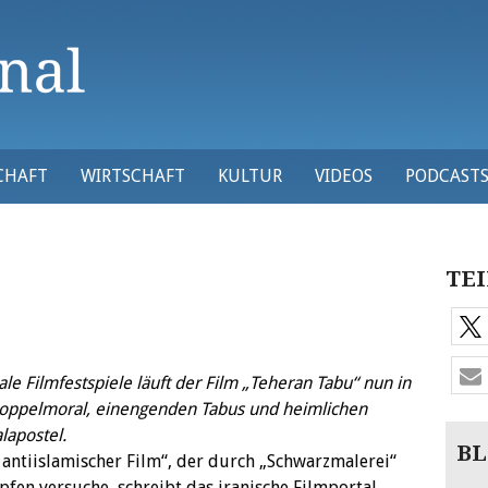
CHAFT
WIRTSCHAFT
KULTUR
VIDEOS
PODCAST
TEI
le Filmfestspiele läuft der Film „Teheran Tabu“ nun in
Doppelmoral, einengenden Tabus und heimlichen
lapostel.
BL
, antiislamischer Film“, der durch „Schwarzmalerei“
pfen versuche, schreibt das iranische Filmportal