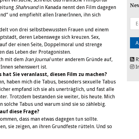
New
Zeitung
Shahrvand
in Kanada nennt den Film dagegen
d“ und empfiehlt allen IranerInnen, ihn sich
delt von drei selbstbewussten Frauen und einem
ptstadt, deren Lebenswege sich kreuzen. Sex,
auf der einen Seite, Doppelmoral und strenge
en das Leben der Protagonisten.
äch mit dem
Iran Journal
unter anderem Gründe auf,
R
Innen sehenswert ist.
I
s hat Sie veranlasst, diesen Film zu machen?
nn, haben mich die Tabus, besonders sexuelle Tabus
icher empfand ich sie als unerträglich, und fast alle
nter. Trotzdem bestanden sie weiter, bis heute. Mich
n solche Tabus und warum sind sie so zählebig.
auf diese Frage?
kommen, dass man etwas dagegen tun sollte.
n, sie zeigen, an ihren Grundfeste rütteln. Und so