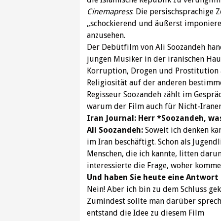
Cinemapress
. Die persischsprachige 
„schockierend und äußerst imponieren
anzusehen.
Der Debütfilm von Ali Soozandeh han
jungen Musiker in der iranischen Hau
Korruption, Drogen und Prostitution 
Religiosität auf der anderen bestimm
Regisseur Soozandeh zählt im Gespr
warum der Film auch für Nicht-Iraner
Iran Journal: Herr *Soozandeh, wa
Ali Soozandeh:
Soweit ich denken ka
im Iran beschäftigt. Schon als Jugendl
Menschen, die ich kannte, litten daru
interessierte die Frage, woher komme
Und haben Sie heute eine Antwort 
Nein! Aber ich bin zu dem Schluss ge
Zumindest sollte man darüber spreche
entstand die Idee zu diesem Film