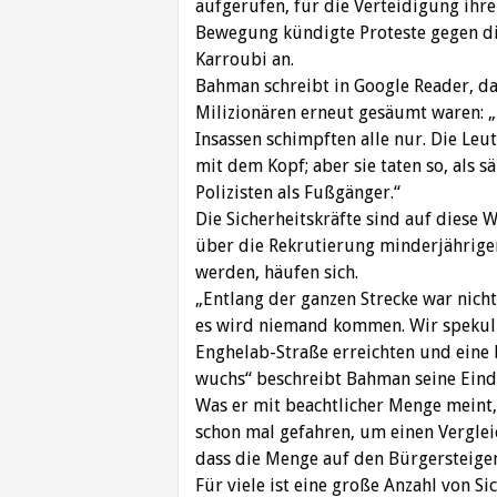
‎aufgerufen, für die Verteidigung ihr
‎Bewegung kündigte Proteste gegen d
‎Karroubi an. ‎
Bahman schreibt in Google Reader, das
Milizionären erneut gesäumt waren: „
Insassen ‎schimpften alle nur. Die Leu
mit dem ‎Kopf; aber sie taten so, als 
Polizisten als ‎Fußgänger.“‎
Die Sicherheitskräfte sind auf diese 
über ‎die Rekrutierung minderjährige
werden, ‎häufen sich.‎
‎„Entlang der ganzen Strecke war nic
es ‎wird niemand kommen. Wir spekuli
Enghelab-‎Straße erreichten und eine
wuchs“ ‎beschreibt Bahman seine Eindr
Was er mit beachtlicher Menge meint, 
‎schon mal gefahren, um einen Vergle
dass ‎die Menge auf den Bürgersteigen 
Für viele ist eine große Anzahl von Si