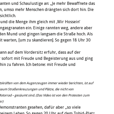
ranten und Schaulustige an: „Je mehr Bewaffnete das
n, umso mehr Menschen drängten sich dort hin. Die
chtlich. ‎
f, und die Menge ihm gleich mit ‚Mir Hossein‘
engasgranaten ein. Einige rannten weg, andere aber
r den Mund und gingen langsam die Straße hoch. Als
it warten, [um zu skandieren]. So gegen 18 Uhr 30
 Mann auf dem Vordersitz erfuhr, dass auf der
 er sofort mit Freude und Begeisterung aus und ging
hin zu fahren. Ich betone: mit Freude und
tskräften von dem Augenzeugen immer ‎wieder berichten, ist auf
kaum ‎Straßenkreuzungen und Plätze, die nicht von
torrad – gesäumt sind. (Das Video ist von den Protesten zum
sr)
monstranten gesehen, dafür aber „so viele
n meinem Leben. So gegen 20 Uhr auf dem Tohid-Platz