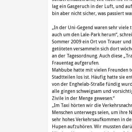
‎lag ein Gasgeruch in der Luft, und au
bin ‎aber nicht sicher, was passiert war.
„In der Uni-Gegend waren sehr viele t
‎auch um den Lale-Park herum“, schrei
‎Sommer 2009 ein Ort von Trauer und
‎getöteten versammeln sich dort wöch
an ‎der Tagesordnung. Auch diese „T
Frauentag ‎aufgerufen.‎
Mahbube hatte mit vielen Freunden te
‎Stadtteilen los ist. Häufig hatte sie
von ‎der Enghelab-Straße fündig wur
alle ‎gingen schweigsam und vorsichti
Zivile in ‎der Menge gewesen.“ ‎
„Im Taxi hörten wir die Verkehrsnachr
Menschen ‎unterwegs seien, um ihre N
sehr hohes ‎Verkehrsaufkommen in de
Hupen ‎aufzuhören. Wir mussten darüb