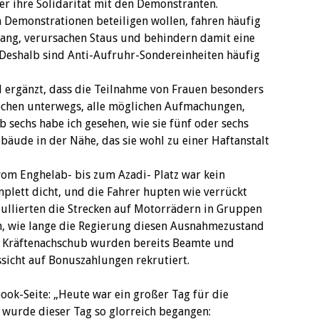
r ihre ‎Solidarität mit den Demonstranten.
n Demonstrationen ‎beteiligen wollen, fahren häufig
ang, verursachen Staus ‎und behindern damit eine
 Deshalb sind Anti-Aufruhr-‎Sondereinheiten häufig
 ergänzt, dass die Teilnahme von Frauen besonders
ppchen unterwegs, alle möglichen Aufmachungen,
lb sechs habe ich gesehen, wie sie fünf oder sechs
ebäude in der Nähe, das sie wohl zu einer Haftanstalt
vom Enghelab- bis zum Azadi- Platz war kein
lett dicht, und die Fahrer hupten wie verrückt
roullierten die Strecken auf Motorrädern in Gruppen
lich, wie lange die Regierung diesen Ausnahmezustand
an Kräftenachschub wurden bereits Beamte und
sicht auf Bonuszahlungen rekrutiert. ‎
book-Seite: „Heute war ein großer Tag für die
 wurde dieser Tag so glorreich begangen: