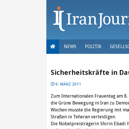
Skip
to
content
NEWS
POLITIK
GESELLS
Sicherheitskräfte in D
9. MÄRZ 2011
Zum Internationalen Frauentag am 8.
die ‎Grüne Bewegung in Iran zu Demon
Wochen ‎musste die Regierung mit mas
Straßen in ‎Teheran verteidigen. ‎
Die Nobelpreisträgerin Shirin Ebadi 