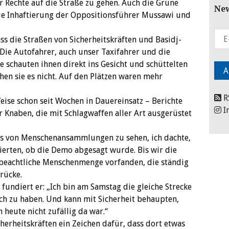
er Rechte auf die Straße zu gehen. Auch die Grüne
New
ie Inhaftierung der Oppositionsführer Mussawi und
s die Straßen von Sicherheitskräften und Basidj-‎
Die Autofahrer, auch unser Taxifahrer und die
te schauten ihnen direkt ins Gesicht und schüttelten
sähen sie es nicht. Auf den Plätzen waren mehr
R
Weise schon seit Wochen in Dauereinsatz – Berichte
I
r Knaben, die mit Schlagwaffen aller Art ausgerüstet
hts von Menschenansammlungen zu sehen, ich dachte,
erten, ob die Demo abgesagt wurde. Bis wir die
 beachtliche Menschenmenge vorfanden, die ständig
ücke. ‎
fundiert er: „Ich bin am Samstag die gleiche Strecke
ich zu haben. Und kann mit Sicherheit behaupten,
heute nicht zufällig da war.“‎
cherheitskräften ein Zeichen dafür, dass dort etwas