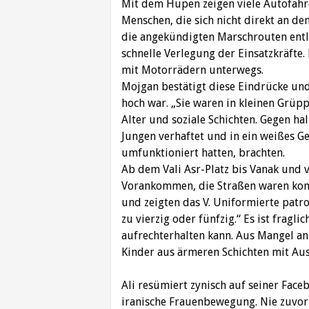
Mit dem Hupen zeigen viele Autofahre
Menschen, die sich nicht direkt an de
die angekündigten Marschrouten entl
schnelle Verlegung der Einsatzkräfte.
mit Motorrädern unterwegs. ‎
Mojgan bestätigt diese Eindrücke und
hoch ‎war. „Sie waren in kleinen Grü
Alter und ‎soziale Schichten. Gegen ha
Jungen ‎verhaftet und in ein weißes G
‎umfunktioniert hatten, brachten. ‎
Ab dem Vali Asr-Platz bis Vanak und 
‎Vorankommen, die Straßen waren komp
und ‎zeigten das V. Uniformierte pat
zu vierzig ‎oder fünfzig.“ Es ist frag
‎aufrechterhalten kann. Aus Mangel 
Kinder ‎aus ärmeren Schichten mit Aus
Ali resümiert zynisch auf seiner Face
iranische ‎Frauenbewegung. Nie zuvor