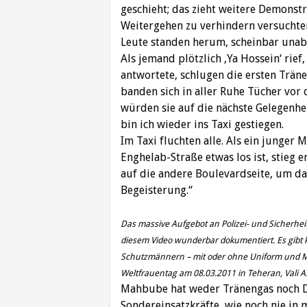
‎geschieht; das zieht weitere Demonst
‎Weitergehen zu verhindern versuchte
‎Leute standen herum, scheinbar unabsi
Als jemand plötzlich ‚Ya Hossein‘ rie
‎antwortete, schlugen die ersten Trän
‎banden sich in aller Ruhe Tücher vo
‎würden sie auf die nächste Gelegenhe
bin ‎ich wieder ins Taxi gestiegen. ‎
Im Taxi fluchten alle. Als ein junger
Enghelab-‎Straße etwas los ist, stieg
auf die andere ‎Boulevardseite, um da
Begeisterung.“‎
Das massive Aufgebot an Polizei- und Sicherhei
diesem Video wunderbar dokumentiert. Es gibt 
Schutzmännern – mit oder ohne Uniform und Mo
‎Weltfrauentag am 08.03.2011 in Teheran, Vali A
Mahbube hat weder Tränengas noch De
‎Sondereinsatzkräfte, wie noch nie i