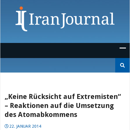
Skip
to
content
Suchen
nach:
„Keine Rücksicht auf Extremisten“
– Reaktionen auf die Umsetzung
des Atomabkommens
22. JANUAR 2014