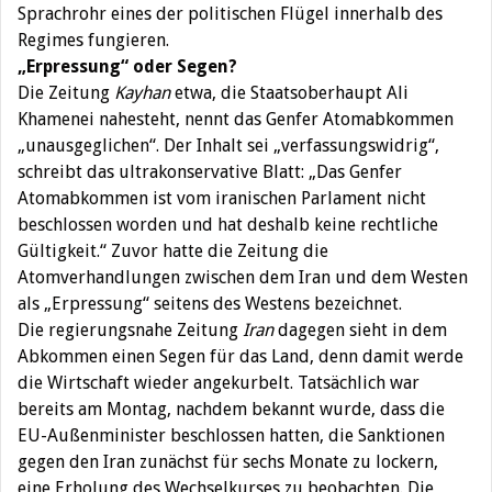
Sprachrohr eines der politischen Flügel innerhalb des
Regimes fungieren.
„Erpressung“ oder Segen?
Die Zeitung
Kayhan
etwa, die Staatsoberhaupt Ali
Khamenei nahesteht, nennt das Genfer Atomabkommen
„unausgeglichen“. Der Inhalt sei „verfassungswidrig“,
schreibt das ultrakonservative Blatt: „Das Genfer
Atomabkommen ist vom iranischen Parlament nicht
beschlossen worden und hat deshalb keine rechtliche
Gültigkeit.“ Zuvor hatte die Zeitung die
Atomverhandlungen zwischen dem Iran und dem Westen
als „Erpressung“ seitens des Westens bezeichnet.
Die regierungsnahe Zeitung
Iran
dagegen sieht in dem
Abkommen einen Segen für das Land, denn damit werde
die Wirtschaft wieder angekurbelt. Tatsächlich war
bereits am Montag, nachdem bekannt wurde, dass die
EU-Außenminister beschlossen hatten, die Sanktionen
gegen den Iran zunächst für sechs Monate zu lockern,
eine Erholung des Wechselkurses zu beobachten. Die