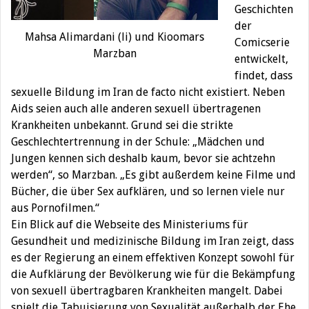
Geschichten
der
Mahsa Alimardani (li) und Kioomars
Comicserie
Marzban
entwickelt,
findet, dass
sexuelle Bildung im Iran de facto nicht existiert. Neben
Aids seien auch alle anderen sexuell übertragenen
Krankheiten unbekannt. Grund sei die strikte
Geschlechtertrennung in der Schule: „Mädchen und
Jungen kennen sich deshalb kaum, bevor sie achtzehn
werden“, so Marzban. „Es gibt außerdem keine Filme und
Bücher, die über Sex aufklären, und so lernen viele nur
aus Pornofilmen.“
Ein Blick auf die Webseite des Ministeriums für
Gesundheit und medizinische Bildung im Iran zeigt, dass
es der Regierung an einem effektiven Konzept sowohl für
die Aufklärung der Bevölkerung wie für die Bekämpfung
von sexuell übertragbaren Krankheiten mangelt. Dabei
spielt die Tabuisierung von Sexualität außerhalb der Ehe