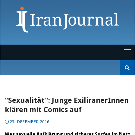
Skip
to
content
Suchen
nach:
"Sexualität": Junge ExiliranerInnen
klären mit Comics auf
23. DEZEMBER 2016
Was sexuelle Aufklärung und sicheres Surfen im Netz