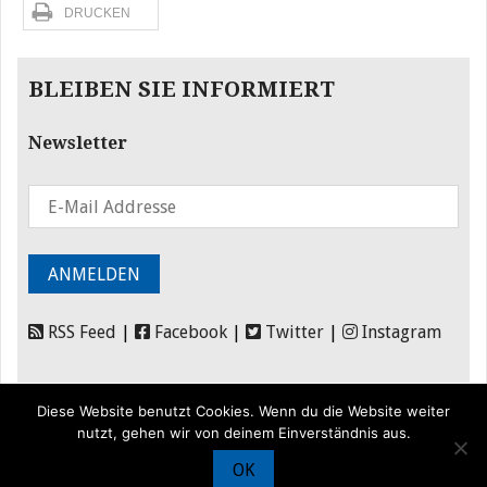
DRUCKEN
BLEIBEN SIE INFORMIERT
Newsletter
RSS Feed
|
Facebook
|
Twitter
|
Instagram
Diese Website benutzt Cookies. Wenn du die Website weiter
nutzt, gehen wir von deinem Einverständnis aus.
OK
© Iran Journal |
Über uns
|
Förderung
|
Newsletter
|
Impressum
|