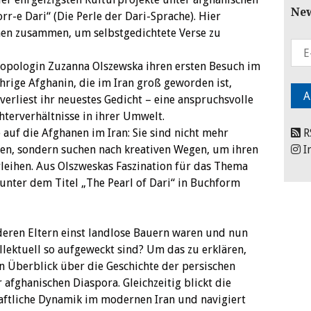
New
orr-e Dari“ (Die Perle der Dari-Sprache). Hier
en zusammen, um selbstgedichtete Verse zu
ropologin Zuzanna Olszewska ihren ersten Besuch im
ährige Afghanin, die im Iran groß geworden ist,
verliest ihr neuestes Gedicht – eine anspruchsvolle
hterverhältnisse in ihrer Umwelt.
 auf die Afghanen im Iran: Sie sind nicht mehr
R
en, sondern suchen nach kreativen Wegen, um ihren
I
leihen. Aus Olszweskas Faszination für das Thema
 unter dem Titel „The Pearl of Dari“ in Buchform
deren Eltern einst landlose Bauern waren und nun
llektuell so aufgeweckt sind? Um das zu erklären,
en Überblick über die Geschichte der persischen
afghanischen Diaspora. Gleichzeitig blickt die
chaftliche Dynamik im modernen Iran und navigiert