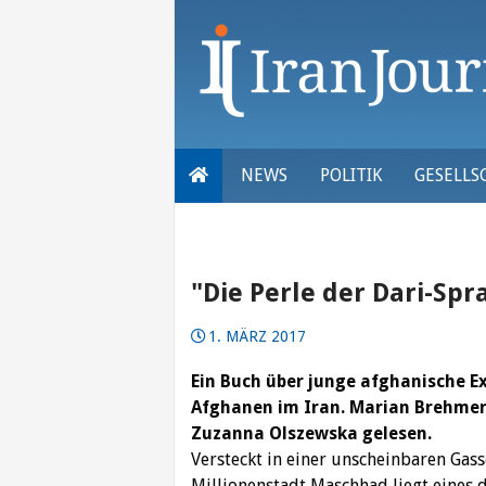
Skip
to
content
NEWS
POLITIK
GESELLS
"Die Perle der Dari-Spr
1. MÄRZ 2017
Ein Buch über junge afghanische Ex
Afghanen im Iran. Marian Brehmer
Zuzanna Olszewska gelesen.
Versteckt in einer unscheinbaren Gass
Millionenstadt Maschhad liegt eines 