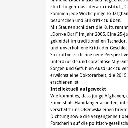
Flüchtlingen: das Literaturinstitut „D
kommen jede Woche junge Exilafghan
besprechen und Stilkritik zu üben.
Mit Staunen schildert die Kulturanth
„Dorr-e Dari“ im Jahr 2005. Eine 25-j
gekleidet im traditionellen Tschador, 
und unverhohlene Kritik der Geschlec
So eröffnet sich eine neue Perspektive
unterdrückte und sprachlose Migrant
Sorgen und Gefühlen Ausdruck zu ver
erwächst eine Doktorarbeit, die 2015
erschienen ist.
Intellektuell aufgeweckt
Wie kommt es, dass junge Afghanen, 
zumeist als Handlanger arbeiten, inte
verschafft uns Olszewska einen breit
Dichtung sowie die Vergangenheit der 
Forscherin auf die politisch-gesells