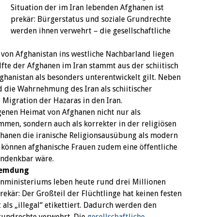
Situation der im Iran lebenden Afghanen ist
prekär: Bürgerstatus und soziale Grundrechte
werden ihnen verwehrt – die gesellschaftliche
von Afghanistan ins westliche Nachbarland liegen
älfte der Afghanen im Iran stammt aus der schiitisch
ghanistan als besonders unterentwickelt gilt. Neben
 die Wahrnehmung des Iran als schiitischer
 Migration der Hazaras in den Iran.
igenen Heimat von Afghanen nicht nur als
mmen, sondern auch als korrekter in der religiösen
fghanen die iranische Religionsausübung als modern
 können afghanische Frauen zudem eine öffentliche
undenkbar wäre.
fremdung
enministeriums leben heute rund drei Millionen
rekär: Der Großteil der Flüchtlinge hat keinen festen
als „illegal“ etikettiert. Dadurch werden den
rundrechte verwehrt. Die
gesellschaftliche