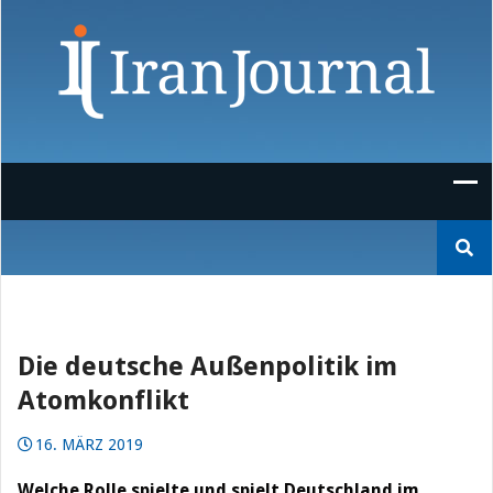
Skip
to
content
Suchen
nach:
Die deutsche Außenpolitik im
Atomkonflikt
16. MÄRZ 2019
Welche Rolle spielte und spielt Deutschland im