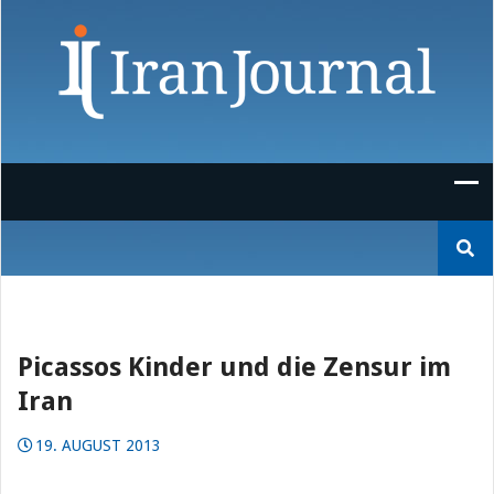
Skip
to
content
Suchen
nach:
Picassos Kinder und die Zensur im
Iran
19. AUGUST 2013