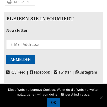
DRUCKEN
BLEIBEN SIE INFORMIERT
Newsletter
RSS Feed
|
Facebook
|
Twitter
|
Instagram
Diese Website benutzt Cookies. Wenn du die Website weiter
nutzt, gehen wir von deinem Einverständnis aus.
OK
© Iran Journal |
Über uns
|
Förderung
|
Newsletter
|
Impressum
|
Datenschutz
|
Kontakt