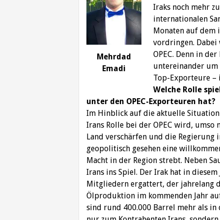
Iraks noch mehr zu
internationalen Sa
Monaten auf dem i
vordringen. Dabei 
OPEC. Denn in der 
Mehrdad
untereinander um 
Emadi
Top-Exporteure – i
Welche Rolle spie
unter den OPEC-Exporteuren hat?
Im Hinblick auf die aktuelle Situatio
Irans Rolle bei der OPEC wird, umso 
Land verschärfen und die Regierung i
geopolitisch gesehen eine willkomme
Macht in der Region strebt. Neben Sa
Irans ins Spiel. Der Irak hat in diese
Mitgliedern ergattert, der jahrelang 
Ölproduktion im kommenden Jahr auf t
sind rund 400.000 Barrel mehr als in 
nur zum Kontrahenten Irans, sonder