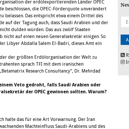
Organisation der erdölexportierenden Länder OPEC
New
de beschlossen, die OPEC-Förderquote unverändert
 zu belassen. Das entspricht etwa einem Drittel des
de auf der Tagung auch, dass Saudi Arabien und der
 nicht dulden würden. Das aus zwölf Staaten
b nicht auf einen neuen Generalsekretär einigen. So
der Libyer Abdalla Salem El-Badri, dieses Amt ein
R
der der größten Erdölorganisation der Welt zu
I
rahenten sprach TFI mit dem iranischen
 „Betamatrix Research Consultancy“, Dr. Mehrdad
 einem Veto gedroht, falls Saudi Arabien oder
ralsekretär der OPEC gewinnen sollten. Warum?
 Ich halte das für eine Art Vorwarnung. Der Iran
 wachsenden Machteinfluss Saudi-Arabiens und des