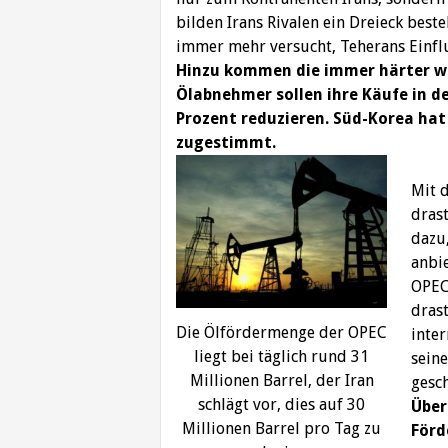
bilden Irans Rivalen ein Dreieck best
immer mehr versucht, Teherans Einflu
Hinzu kommen die immer härter w
Ölabnehmer sollen ihre Käufe in 
Prozent reduzieren. Süd-Korea hat
zugestimmt.
Mit 
drast
dazu
anbie
OPEC
dras
Die Ölfördermenge der OPEC
inter
liegt bei täglich rund 31
seine
Millionen Barrel, der Iran
gesc
schlägt vor, dies auf 30
Über
Millionen Barrel pro Tag zu
Förd