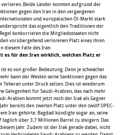
 verlieren. Beide Länder konnten aufgrund der
nktionen gegen den Iran in den vergangenen
nternationalen und europäischen Öl-Markt stark
widerspricht das eigentlich den Traditionen der
Regel konkurrieren die Mitgliedsstaaten nicht
den vorübergehend verlorenen Platz eines ihren
n diesem Falle des Iran.
lt es für den Iran wirklich, welchen Platz er
n ist es von großer Bedeutung. Denn je schwächer
mehr kann der Westen seine Sanktionen gegen das
n Teheran unter Druck setzen. Dies ist wiederum
ne Gelegenheit für Saudi-Arabien, das nach mehr
udi-Arabien kommt jetzt noch der Irak als Gegner
m Jahr bereits den zweiten Platz unter den zwölf OPEC-
dem Iran gehörte. Bagdad kündigte sogar an, seine
äglich über 3,7 Millionen Barrel zu steigern. Das
diesem Jahr. Zudem ist der Irak gerade dabei, nicht
n zum Verbündeten Saudi-Arabiens zu werden. Damit