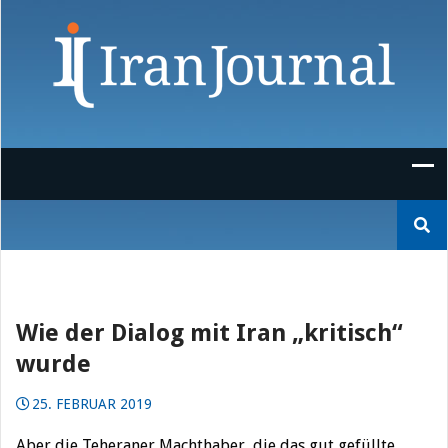
Skip
to
content
Suchen
nach:
Wie der Dialog mit Iran „kritisch“
wurde
25. FEBRUAR 2019
Aber die Teheraner Machthaber, die das gut gefüllte